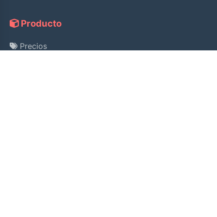
Producto
Precios
Guía
Consulta de Licencia
Ayuda
Pago Alipay
Política de Privacidad
Términos de Servicio
Política de Reembolso