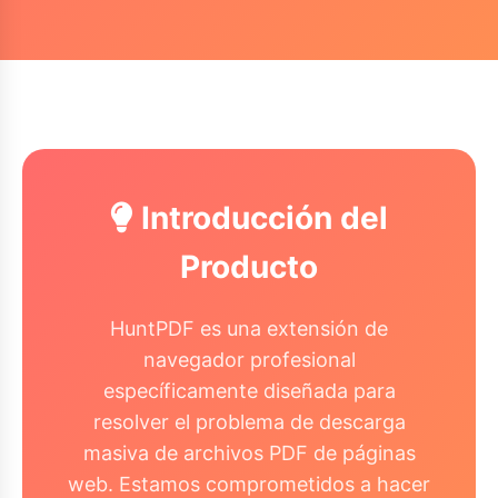
Introducción del
Producto
HuntPDF es una extensión de
navegador profesional
específicamente diseñada para
resolver el problema de descarga
masiva de archivos PDF de páginas
web. Estamos comprometidos a hacer