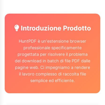
Introduzione Prodotto
HuntPDF è un'estensione browser
professionale specificamente
progettata per risolvere il problema
del download in batch di file PDF dalle
pagine web. Ci impegniamo a rendere
il lavoro complesso di raccolta file
semplice ed efficiente.