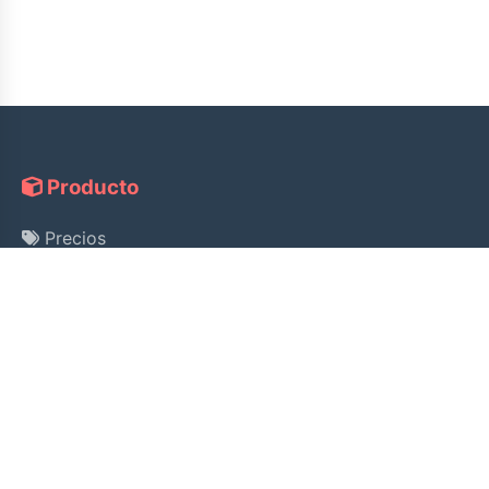
Producto
Precios
Guía
Consulta de Licencia
Ayuda
Pago Alipay
Política de Privacidad