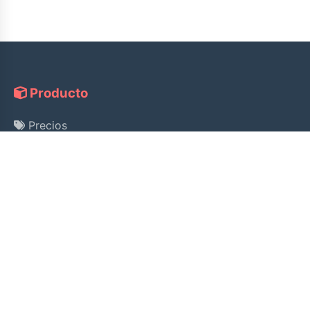
Producto
Precios
Guía
Consulta de Licencia
Ayuda
Pago Alipay
Política de Privacidad
Términos de Servicio