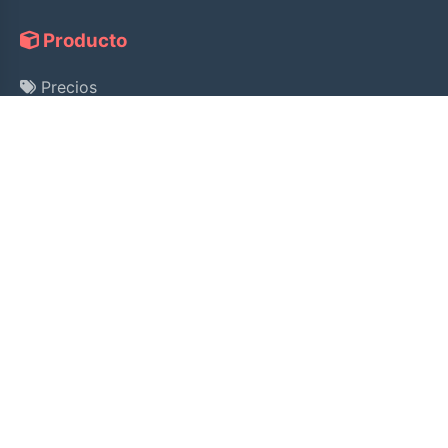
Producto
Precios
Guía
Consulta de Licencia
Ayuda
Pago Alipay
Política de Privacidad
Términos de Servicio
Política de Reembolso