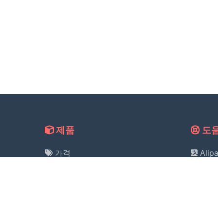
제품
도
가격
Alip
가이드
개인
라이선스 조회
서비
환불