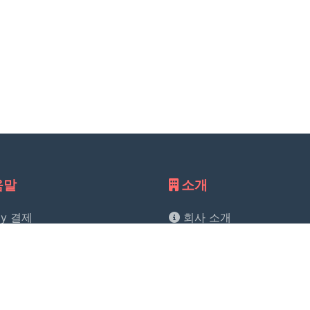
움말
소개
ay 결제
회사 소개
정보 보호정책
문의하기
스 약관
 정책