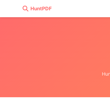
HuntPDF
Hu